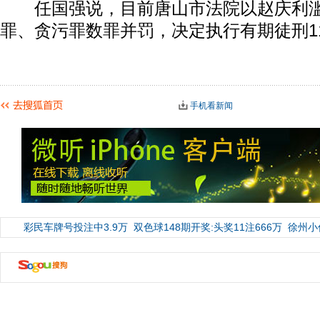
任国强说，目前唐山市法院以赵庆利滥
罪、贪污罪数罪并罚，决定执行有期徒刑1
手机看新闻
彩民车牌号投注中3.9万
双色球148期开奖:头奖11注666万
徐州小