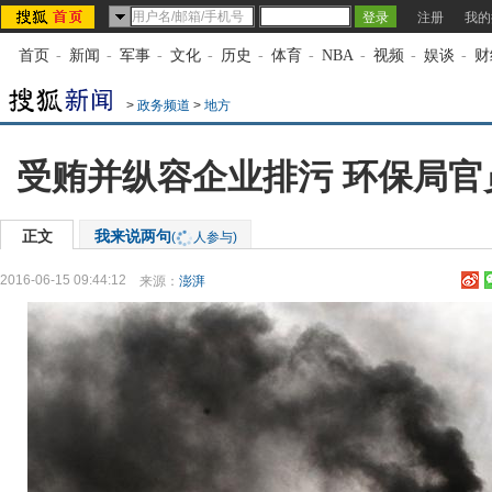
注册
我的
首页
-
新闻
-
军事
-
文化
-
历史
-
体育
-
NBA
-
视频
-
娱谈
-
财
>
政务频道
>
地方
受贿并纵容企业排污 环保局官
正文
我来说两句
(
人参与)
2016-06-15 09:44:12
来源：
澎湃