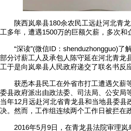
陕西岚皋县180余农民工远赴河北青龙
工多年，遭遇1500万的巨额欠薪，多次和
“深读”(微信ID：shenduzhongguo)了
部分讨薪工人及承包人陈守延在河北青龙
工于是向岚皋县人民政府递交了联名书反
获悉本县民工在外省市打工遭遇欠薪等
委县政府派出由政法委、司法局、公安局
当年12月远赴河北省青龙县和当地县委县
决。然而，工作组连续两个工作日被拦在
2016年5月9日，在青龙县法院审理岚