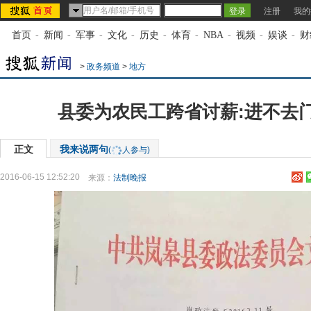
注册
我的
首页
-
新闻
-
军事
-
文化
-
历史
-
体育
-
NBA
-
视频
-
娱谈
-
财
>
政务频道
>
地方
县委为农民工跨省讨薪:进不去门
正文
我来说两句
(
人参与)
2016-06-15 12:52:20
来源：
法制晚报