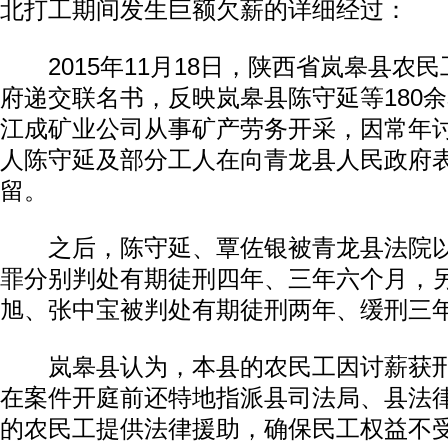
北打工期间发生巨额欠薪的详细经过：
2015年11月18日，陕西省岚皋县农
府递交联名书，反映岚皋县陈守延等180
江成矿业公司从事矿产劳务开采，因常年
人陈守延及部分工人在向青龙县人民政府
留。
之后，陈守延、覃佐银被青龙县法院以
罪分别判处有期徒刑四年、三年六个月，
旭、张中宝被判处有期徒刑两年、缓刑三
岚皋县认为，本县的农民工因讨薪获刑
在案件开庭前还特地指派县司法局、县法
的农民工提供法律援助，确保民工权益不