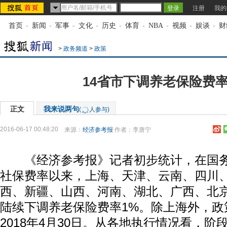
注册
我的
首页
-
新闻
-
军事
-
文化
-
历史
-
体育
-
NBA
-
视频
-
娱谈
-
财
>
政务频道
>
政策
14省市下调养老保险费率
正文
我来说两句
(
人参与)
2016-06-17 00:48:20
来源：
经济参考报
作者：李唐宁
《经济参考报》记者初步统计，在国务
社保费率以来，上海、天津、云南、四川
西、新疆、山西、河南、湖北、广西、北京
陆续下调养老保险费率1%。除上海外，政
2018年4月30日。从各地执行情况看，