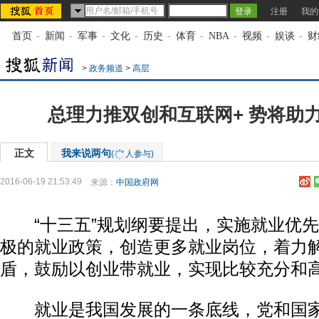
注册
我的
首页
-
新闻
-
军事
-
文化
-
历史
-
体育
-
NBA
-
视频
-
娱谈
-
财
>
政务频道
>
高层
总理力推双创和互联网+ 势将助
正文
我来说两句
(
人参与)
2016-06-19 21:53:49
来源：
中国政府网
“十三五”规划纲要提出，实施就业优先
极的就业政策，创造更多就业岗位，着力
盾，鼓励以创业带就业，实现比较充分和
就业是我国发展的一条底线，党和国家