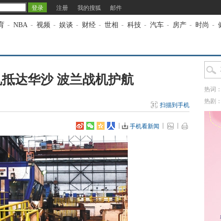
注册
我的搜狐
邮件
育
-
NBA
-
视频
-
娱谈
-
财经
-
世相
-
科技
-
汽车
-
房产
-
时尚
-
抵达华沙 波兰战机护航
热词
热剧
扫描到手机
手机看新闻