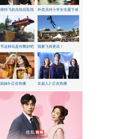
红模特飞机自拍后坠毁
外卖员对小学女生露下体
水节这样玩是作弊好吧
我要飞得更高！
姐妹6-正在热播
女超人2-正在热播