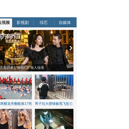
点视频
影视剧
综艺
自媒体
方有乔木 | “科创CP”渐入佳境
魔都风云 | 周冬雨任达华演父女
两艘龙舟翻船致17死
男子玩大摆锤被甩飞坠亡