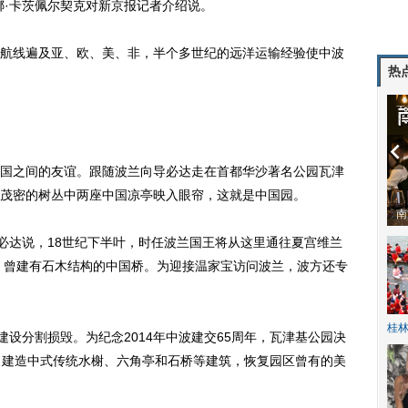
娜·卡茨佩尔契克对新京报记者介绍说。
线遍及亚、欧、美、非，半个多世纪的远洋运输经验使中波
热
之间的友谊。跟随波兰向导必达走在首都华沙著名公园瓦津
茂密的树丛中两座中国凉亭映入眼帘，这就是中国园。
动物系恋人啊 | 钟欣潼体验爱情哲学
南
达说，18世纪下半叶，时任波兰国王将从这里通往夏宫维兰
”，曾建有石木结构的中国桥。为迎接温家宝访问波兰，波方还专
桂林
设分割损毁。为纪念2014年中波建交65周年，瓦津基公园决
”，建造中式传统水榭、六角亭和石桥等建筑，恢复园区曾有的美