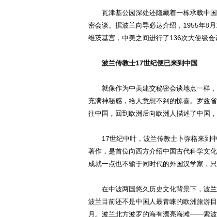
瓦津基公园深处还隐藏着一栋承载中国历
密会谈。据波兰向导必达介绍，1955年8月
维茨基宫，中美之间进行了136次大使级
波兰传教士17世纪便已来到中国
就像作为中美建交秘密会谈地点一样，波
充满神秘感，给人意想不到的惊喜。罗兹省
往中国，回到欧洲后向欧洲人描述了中国，
17世纪中叶，波兰传教士卜弥格来到中
著作，是首位向西方介绍中国古代科学文化
成就一点也不输于同时代的外国汉学家，只
在中波两国悠久历史文化背景下，波兰副
波兰目前还不是中国人最青睐的欧洲旅游目
月。波兰北方波罗的海有漂亮海滩——索波