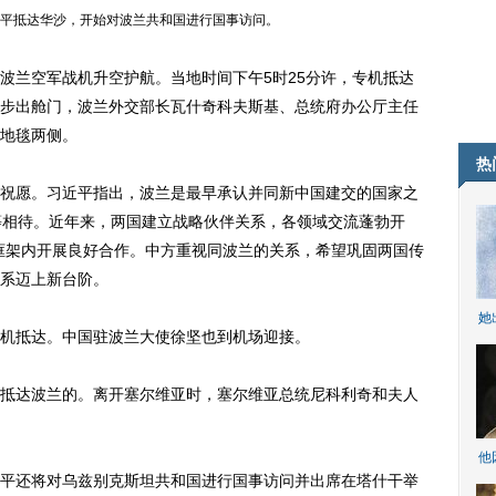
近平抵达华沙，开始对波兰共和国进行国事访问。
兰空军战机升空护航。当地时间下午5时25分许，专机抵达
步出舱门，波兰外交部长瓦什奇科夫斯基、总统府办公厅主任
地毯两侧。
热
愿。习近平指出，波兰是最早承认并同新中国建交的国家之
等相待。近年来，两国建立战略伙伴关系，各领域交流蓬勃开
框架内开展良好合作。中方重视同波兰的关系，希望巩固两国传
系迈上新台阶。
她
抵达。中国驻波兰大使徐坚也到机场迎接。
达波兰的。离开塞尔维亚时，塞尔维亚总统尼科利奇和夫人
他
还将对乌兹别克斯坦共和国进行国事访问并出席在塔什干举