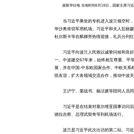
据新华社电 当地时间6月19日，国家主席习
当习近平乘坐的专机进入波兰领空时，波
华沙奥肯切军用机场。习近平和夫人彭丽媛
杜尔斯卡等在舷梯旁热情迎接，礼兵分列红
习近平向波兰人民致以诚挚问候和良好祝
一。中波建交67年来，始终相互尊重、平
展，并在中国-中东欧国家合作、中欧关系
统友谊，扩大各领域交流合作，推动中波关
王沪宁、栗战书、杨洁篪等陪同人员同机
习近平是在结束对塞尔维亚国事访问后抵
德拉吉察、总理武契奇等到机场送行。
波兰是习近平此次出访的第二站。习近平