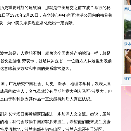
史重要时刻的建筑物，那就是中美建交之前在波兰举行的秘
网
1日至1970年2月20日，在华沙市中心的瓦津基公园内的梅希莱
会谈，为中美关系实现正常化做出一定贡献。
泼
兰总是让人意想不到，就像这个国家盛产的琥珀一样，总是
省长兹涅维·劳表示，就是从罗兹省，一位西方人从这里出发前
这意味着罗兹省和中国的关系非常悠久。
破产
国，广泛研究中国社会、历史、医学、地理等学科，发表大量
成果的欧洲人，名气虽然没有早期的意大利人马可·波罗大，但
是由于种种原因其作品一直没能得到后人真正认识。
外长卡塔日娜希望两国能进一步加深人文交流。她说，虽然
的地，我们会鼓励中国游客多来波兰，希望他们能来波兰度蜜
特度假胜地，波兰南部有独特山区，波兰东北还有千湖区。