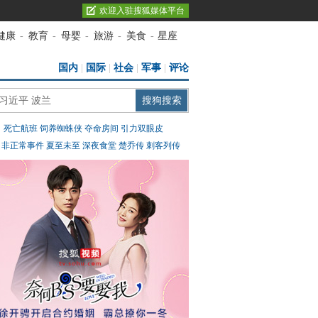
欢迎入驻搜狐媒体平台
健康
-
教育
-
母婴
-
旅游
-
美食
-
星座
国内
|
国际
|
社会
|
军事
|
评论
：
死亡航班
饲养蜘蛛侠
夺命房间
引力双眼皮
：
非正常事件
夏至未至
深夜食堂
楚乔传
刺客列传