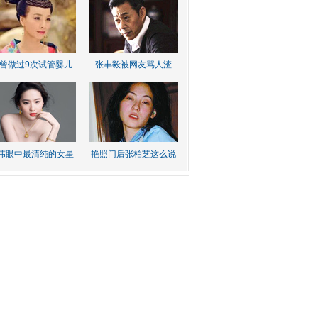
曾做过9次试管婴儿
张丰毅被网友骂人渣
伟眼中最清纯的女星
艳照门后张柏芝这么说