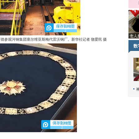
2
参观河钢集团塞尔维亚斯梅代雷沃钢厂。新华社记者 饶爱民 摄
数
2