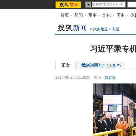
首页
-
新闻
-
军事
-
文化
-
历史
-
体
>
政务频道
>
高层
习近平乘专机
正文
我来说两句
(
人参与)
2016-06-20 02:58:03
来源：
新京报