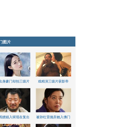
门图片
出身豪门却拍三级片
戏精演三级片获影帝
因嫖娼入狱现在复出
被孙红雷抛弃她入佛门