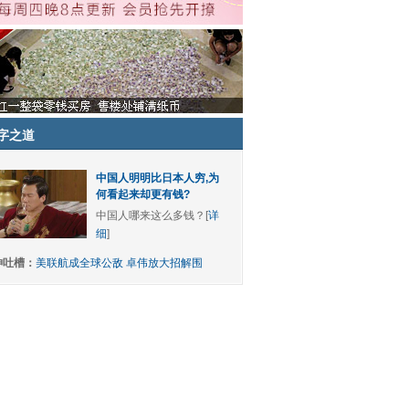
字之道
中国人明明比日本人穷,为
何看起来却更有钱?
中国人哪来这么多钱？[
详
细
]
神吐槽：
美联航成全球公敌 卓伟放大招解围