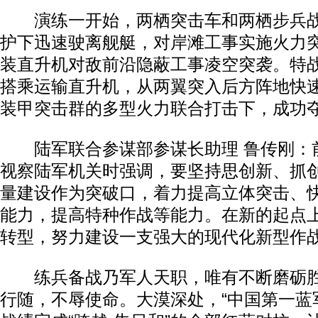
演练一开始，两栖突击车和两栖步兵战
护下迅速驶离舰艇，对岸滩工事实施火力
装直升机对敌前沿隐蔽工事凌空突袭。特
搭乘运输直升机，从两翼突入后方阵地快
装甲突击群的多型火力联合打击下，成功
陆军联合参谋部参谋长助理 鲁传刚：
视察陆军机关时强调，要坚持思创新、抓
动物
量建设作为突破口，着力提高立体突击、
能力，提高特种作战等能力。在新的起点
转型，努力建设一支强大的现代化新型作
练兵备战乃军人天职，唯有不断磨砺胜
行随，不辱使命。大漠深处，“中国第一蓝军