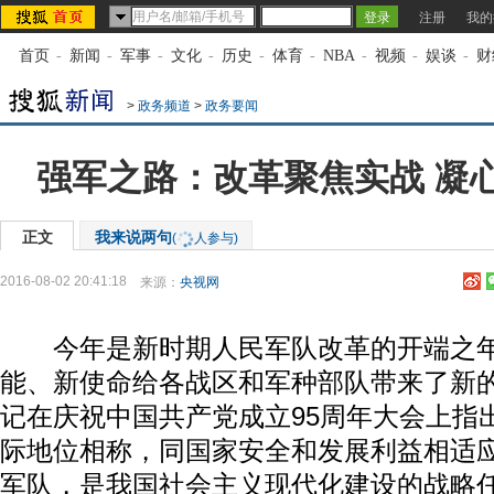
注册
我的
首页
-
新闻
-
军事
-
文化
-
历史
-
体育
-
NBA
-
视频
-
娱谈
-
财
>
政务频道
>
政务要闻
强军之路：改革聚焦实战 凝
正文
我来说两句
(
人参与)
2016-08-02 20:41:18
来源：
央视网
今年是新时期人民军队改革的开端之年
能、新使命给各战区和军种部队带来了新
记在庆祝中国共产党成立95周年大会上指
际地位相称，同国家安全和发展利益相适
军队，是我国社会主义现代化建设的战略