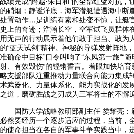
战绩完成“跨越·朱日和”的全部红蓝对抗，
的硝烟；静谧洋底，海军潜艇遭遇海中断
处置动作…是训练有素和处变不惊，让艇
史上的奇迹；浩瀚长空，空军试飞员群体
用无声的行动展示着他们敢于担当、敢为
的“蓝天试剑”精神。神秘的导弹发射阵地，
准确命中目标”口令叫响了“东风第一旅”“
射、有效毁伤”的铿锵誓言。着眼加快培育
略支援部队注重推动力量联合向能力集成
术武器化、力量体系化、能力实战化的发
之道，磨砺胜战之刃成为三军将士的不懈
国防大学战略教研部副主任 娄耀亮：
必然要经历一个逐步适应的过程，当前，
的使命担当在各自的军事斗争实践当中，